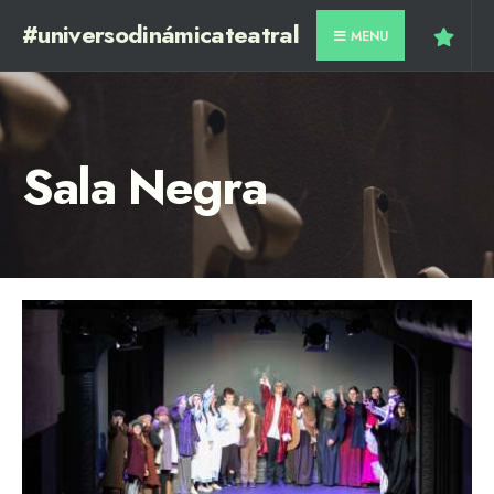
#universodinámicateatral
MENU
Sala Negra