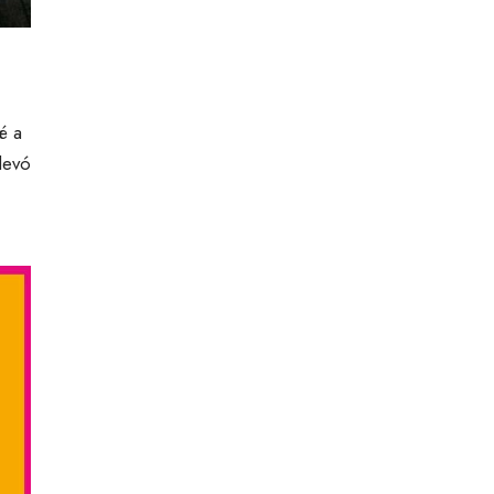
é a
levó