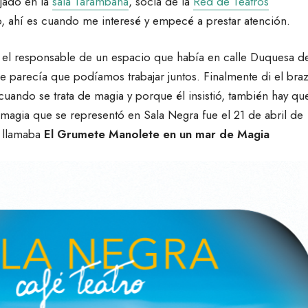
jado en la
s
ala Tarambana
, socia de la
Red de Teatros
o, ahí es cuando me interesé y empecé a prestar atención.
 el responsable de un espacio que había en calle Duquesa de
le parecía que podíamos trabajar juntos. Finalmente di el bra
cuando se trata de magia y porque él insistió, también hay qu
 magia que se representó en Sala Negra fue el 21 de abril de
e llamaba
El Grumete Manolete en un mar de Magia