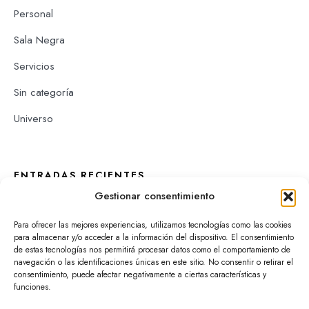
Personal
Sala Negra
Servicios
Sin categoría
Universo
ENTRADAS RECIENTES
Gestionar consentimiento
Así fue la temporada 2025 2026
Para ofrecer las mejores experiencias, utilizamos tecnologías como las cookies
De Logroño a Madrid y de vuelta
para almacenar y/o acceder a la información del dispositivo. El consentimiento
de estas tecnologías nos permitirá procesar datos como el comportamiento de
Hermanas Castillejos y Cambiaremos pañales según el BOE:
navegación o las identificaciones únicas en este sitio. No consentir o retirar el
así empezó el Festival de Comedia
consentimiento, puede afectar negativamente a ciertas características y
funciones.
Con los pies en el escenario, también en verano |