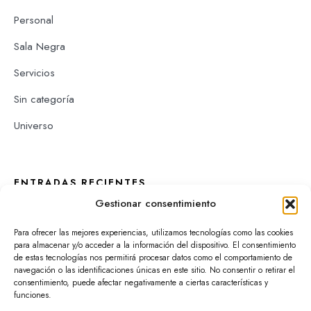
Personal
Sala Negra
Servicios
Sin categoría
Universo
ENTRADAS RECIENTES
Gestionar consentimiento
Así fue la temporada 2025 2026
Para ofrecer las mejores experiencias, utilizamos tecnologías como las cookies
De Logroño a Madrid y de vuelta
para almacenar y/o acceder a la información del dispositivo. El consentimiento
de estas tecnologías nos permitirá procesar datos como el comportamiento de
Hermanas Castillejos y Cambiaremos pañales según el BOE:
navegación o las identificaciones únicas en este sitio. No consentir o retirar el
así empezó el Festival de Comedia
consentimiento, puede afectar negativamente a ciertas características y
funciones.
Con los pies en el escenario, también en verano |