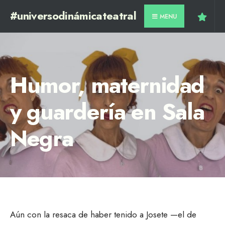
#universodinámicateatral
MENU
Humor, maternidad
y guardería en Sala
Negra
Aún con la resaca de haber tenido a Josete —el de